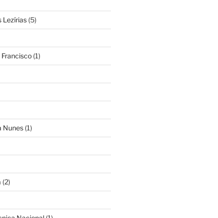
Lezírias
(5)
 Francisco
(1)
ra Nunes
(1)
a
(2)
cnica Nacional
(1)