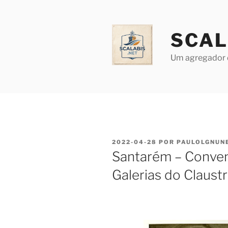
Saltar
para
o
SCAL
conteúdo
Um agregador 
PUBLICADO
2022-04-28
POR
PAULOLGNUN
EM
Santarém – Convent
Galerias do Claustr