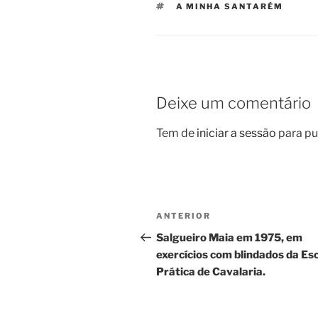
ETIQUETAS
A MINHA SANTARÉM
Deixe um comentário
Tem de
iniciar a sessão
para pu
Navegação
Conteúdo
ANTERIOR
de
anterior
Salgueiro Maia em 1975, em
exercícios com blindados da Es
artigos
Prática de Cavalaria.