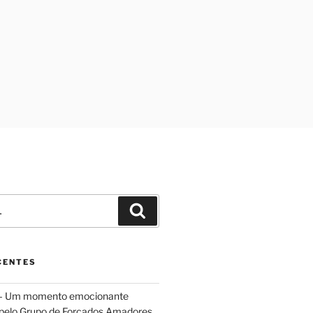
Pesquisar
CENTES
 – Um momento emocionante
 pelo Grupo de Forcados Amadores