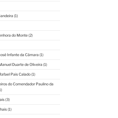
andeira
(1)
Senhora do Monte
(2)
José Infante da Câmara
(1)
Manuel Duarte de Oliveira
(1)
Rafael Pais Calado
(1)
eiros do Comendador Paulino da
1)
ais
(3)
hais
(1)