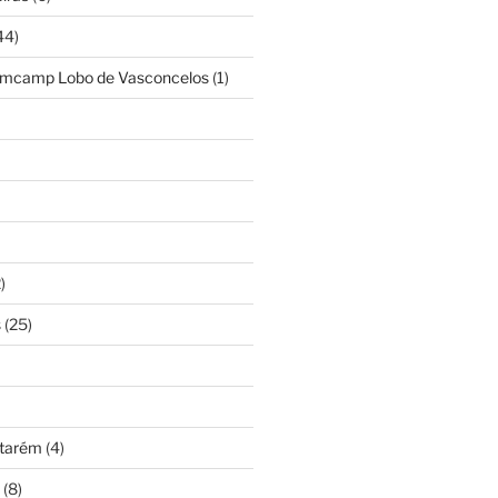
44)
amcamp Lobo de Vasconcelos
(1)
)
s
(25)
ntarém
(4)
(8)