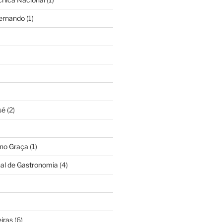
Fernando
(1)
sé
(2)
ino Graça
(1)
nal de Gastronomia
(4)
iras
(6)