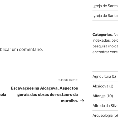
Igreja de Sant
Igreja de Sant
Categorias.
Ne
indexadas, pel
pesquisa (no ca
blicar um comentário.
encontrar cont
Agricultura
(1)
SEGUINTE
Conteúdo
Alcáçova
(1)
seguinte
Escavações na Alcáçova. Aspectos
cola
gerais das obras de restauro da
Alfange
(10)
muralha.
Alfredo da Silva
Arqueologia
(5)