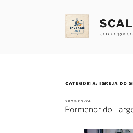
Saltar
para
o
SCAL
conteúdo
Um agregador 
CATEGORIA:
IGREJA DO 
PUBLICADO
2023-03-24
EM
Pormenor do Larg