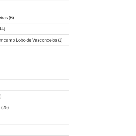
iras
(6)
44)
amcamp Lobo de Vasconcelos
(1)
)
s
(25)