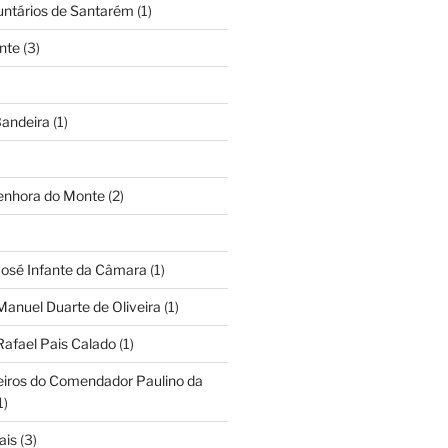
untários de Santarém
(1)
nte
(3)
andeira
(1)
Senhora do Monte
(2)
José Infante da Câmara
(1)
Manuel Duarte de Oliveira
(1)
Rafael Pais Calado
(1)
eiros do Comendador Paulino da
1)
ais
(3)