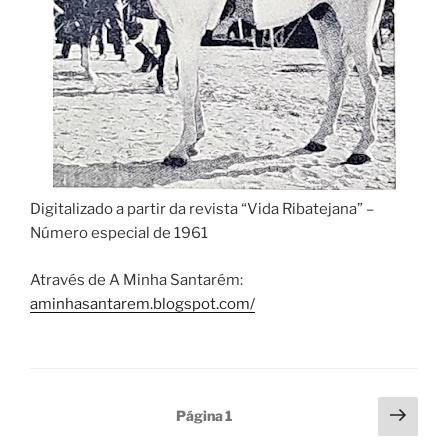
Digitalizado a partir da revista “Vida Ribatejana” –
Número especial de 1961
Através de A Minha Santarém:
aminhasantarem.blogspot.com/
Paginação
Pági
Página
1
segu
dos