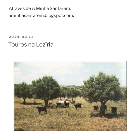
Através de A Minha Santarém:
aminhasantarem.blogspot.com/
PUBLICADO
2024-02-11
EM
Touros na Lezíria