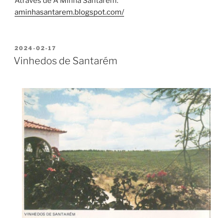
Através de A Minha Santarém:
aminhasantarem.blogspot.com/
PUBLICADO
2024-02-17
EM
Vinhedos de Santarém