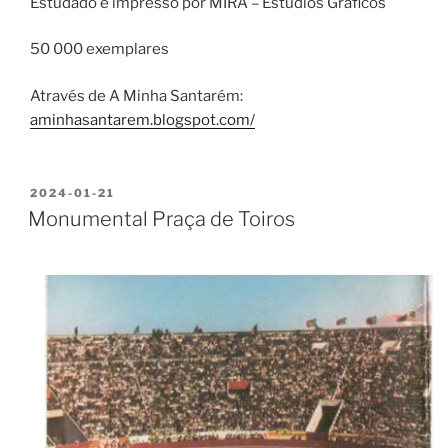
Estudado e impresso por MIRA – Estúdios Gráficos
50 000 exemplares
Através de A Minha Santarém:
aminhasantarem.blogspot.com/
PUBLICADO
2024-01-21
EM
Monumental Praça de Toiros