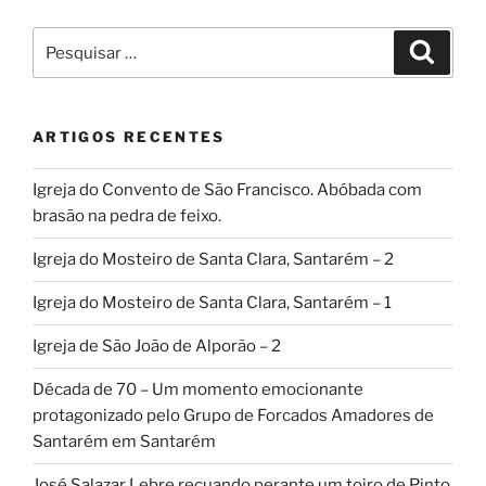
Pesquisar
Pesqui
por:
ARTIGOS RECENTES
Igreja do Convento de São Francisco. Abóbada com
brasão na pedra de feixo.
Igreja do Mosteiro de Santa Clara, Santarém – 2
Igreja do Mosteiro de Santa Clara, Santarém – 1
Igreja de São João de Alporão – 2
Década de 70 – Um momento emocionante
protagonizado pelo Grupo de Forcados Amadores de
Santarém em Santarém
José Salazar Lebre recuando perante um toiro de Pinto