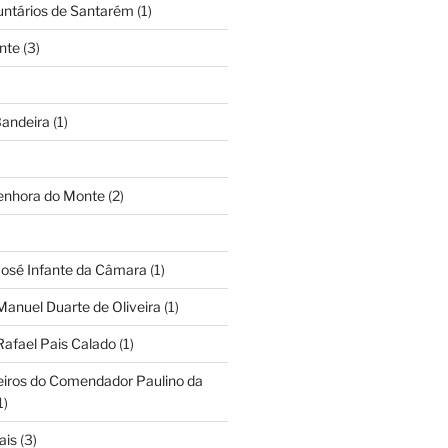
untários de Santarém
(1)
nte
(3)
andeira
(1)
Senhora do Monte
(2)
José Infante da Câmara
(1)
Manuel Duarte de Oliveira
(1)
Rafael Pais Calado
(1)
eiros do Comendador Paulino da
1)
ais
(3)