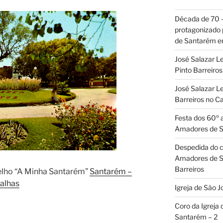
Década de 70
protagonizado
de Santarém 
José Salazar L
Pinto Barreir
José Salazar Le
Barreiros no 
Festa dos 60º 
Amadores de 
Despedida do c
Amadores de S
Barreiros
pelho “A Minha Santarém”
Santarém –
ralhas
Igreja de São J
Coro da Igreja
Santarém – 2