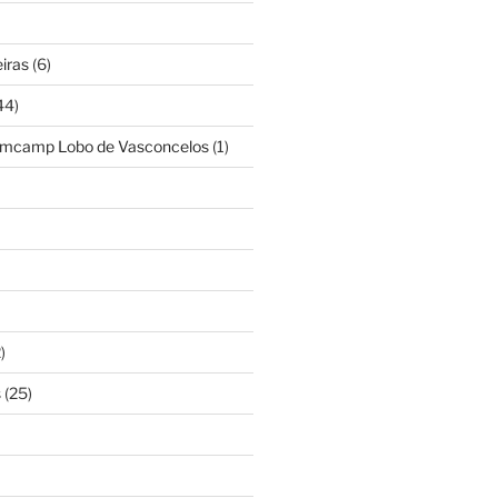
iras
(6)
44)
amcamp Lobo de Vasconcelos
(1)
)
s
(25)