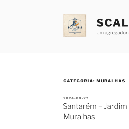
Saltar
para
o
SCAL
conteúdo
Um agregador 
CATEGORIA:
MURALHAS
PUBLICADO
2024-08-27
EM
Santarém – Jardim 
Muralhas