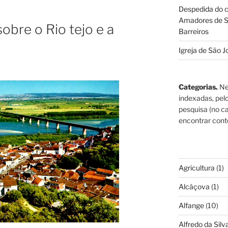
Despedida do c
Amadores de S
obre o Rio tejo e a
Barreiros
Igreja de São J
Categorias.
Ne
indexadas, pel
pesquisa (no ca
encontrar cont
Agricultura
(1)
Alcáçova
(1)
Alfange
(10)
Alfredo da Silva