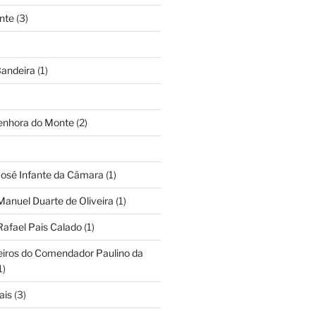
nte
(3)
andeira
(1)
Senhora do Monte
(2)
José Infante da Câmara
(1)
Manuel Duarte de Oliveira
(1)
Rafael Pais Calado
(1)
eiros do Comendador Paulino da
1)
ais
(3)