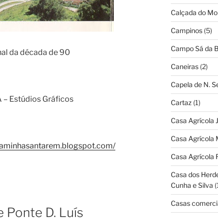
Calçada do Mo
Campinos
(5)
Campo Sá da B
inal da década de 90
Caneiras
(2)
Capela de N. 
 – Estúdios Gráficos
Cartaz
(1)
Casa Agrícola 
Casa Agrícola 
aminhasantarem.blogspot.com/
Casa Agrícola 
Casa dos Herd
Cunha e Silva
(
Casas comerci
e Ponte D. Luís