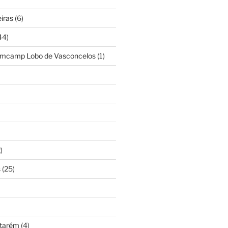
iras
(6)
44)
amcamp Lobo de Vasconcelos
(1)
)
s
(25)
ntarém
(4)