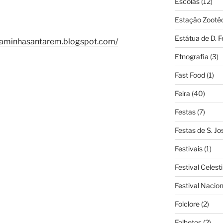
Escolas
(12)
Estação Zooté
Estátua de D. 
aminhasantarem.blogspot.com/
Etnografia
(3)
Fast Food
(1)
Feira
(40)
Festas
(7)
Festas de S. Jo
Festivais
(1)
Festival Celest
Festival Nacio
Folclore
(2)
Folhetos
(2)