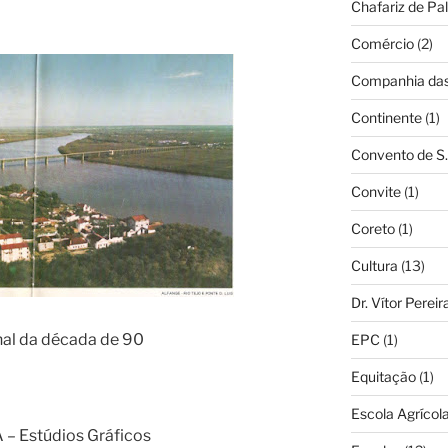
Chafariz de Pal
Comércio
(2)
Companhia das 
Continente
(1)
Convento de S.
Convite
(1)
Coreto
(1)
Cultura
(13)
Dr. Vítor Perei
inal da década de 90
EPC
(1)
Equitação
(1)
Escola Agrícol
 – Estúdios Gráficos