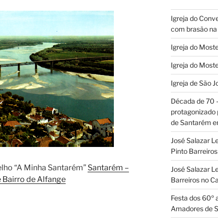
Igreja do Conv
com brasão na 
Igreja do Moste
Igreja do Moste
Igreja de São J
Década de 70
protagonizado
de Santarém 
José Salazar L
Pinto Barreir
pelho “A Minha Santarém”
Santarém –
José Salazar Le
e Bairro de Alfange
Barreiros no 
Festa dos 60º 
Amadores de 