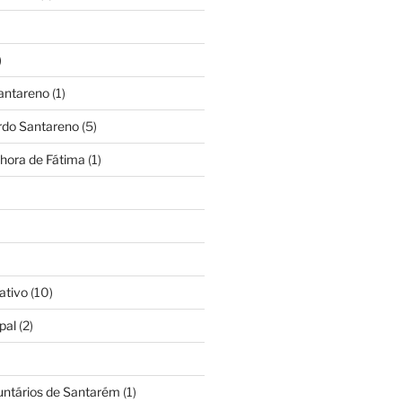
)
antareno
(1)
rdo Santareno
(5)
hora de Fátima
(1)
ativo
(10)
pal
(2)
untários de Santarém
(1)