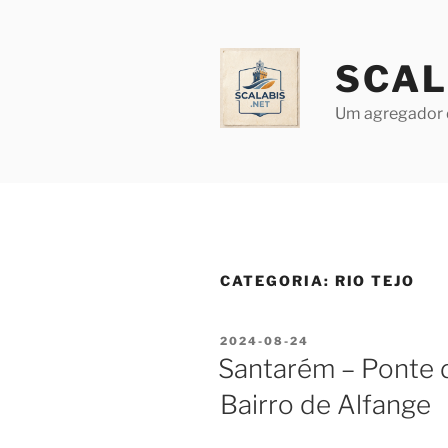
Saltar
para
o
SCAL
conteúdo
Um agregador 
CATEGORIA:
RIO TEJO
PUBLICADO
2024-08-24
EM
Santarém – Ponte de
Bairro de Alfange