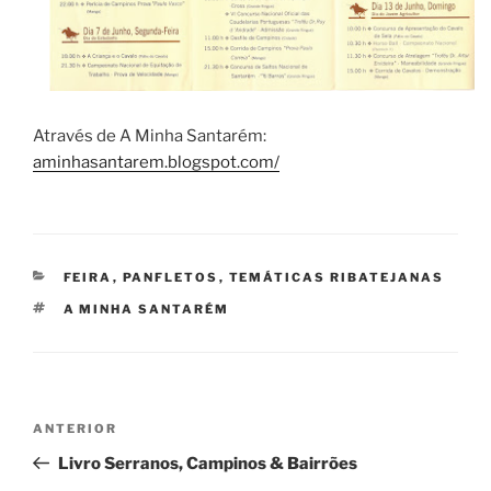
Através de A Minha Santarém:
aminhasantarem.blogspot.com/
CATEGORIAS
FEIRA
,
PANFLETOS
,
TEMÁTICAS RIBATEJANAS
ETIQUETAS
A MINHA SANTARÉM
Navegação
Conteúdo
ANTERIOR
de
anterior
Livro Serranos, Campinos & Bairrões
artigos