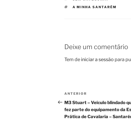
ETIQUETAS
A MINHA SANTARÉM
Deixe um comentário
Tem de
iniciar a sessão
para pu
Navegação
Conteúdo
ANTERIOR
de
anterior
M3 Stuart – Veículo blindado q
fez parte do equipamento da E
artigos
Prática de Cavalaria – Santar