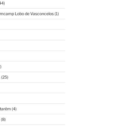
44)
amcamp Lobo de Vasconcelos
(1)
)
s
(25)
ntarém
(4)
(8)