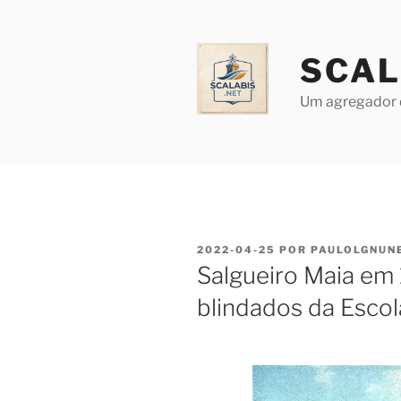
Saltar
para
o
SCAL
conteúdo
Um agregador 
PUBLICADO
2022-04-25
POR
PAULOLGNUN
EM
Salgueiro Maia em
blindados da Escola