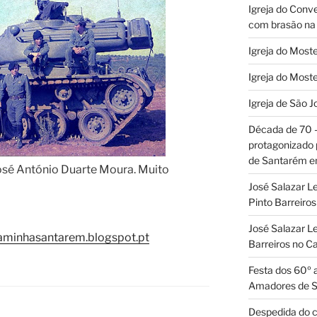
Igreja do Conv
com brasão na 
Igreja do Moste
Igreja do Moste
Igreja de São J
Década de 70
protagonizado
de Santarém 
osé António Duarte Moura. Muito
José Salazar L
Pinto Barreir
José Salazar Le
aminhasantarem.blogspot.pt
Barreiros no 
Festa dos 60º 
Amadores de 
Despedida do c