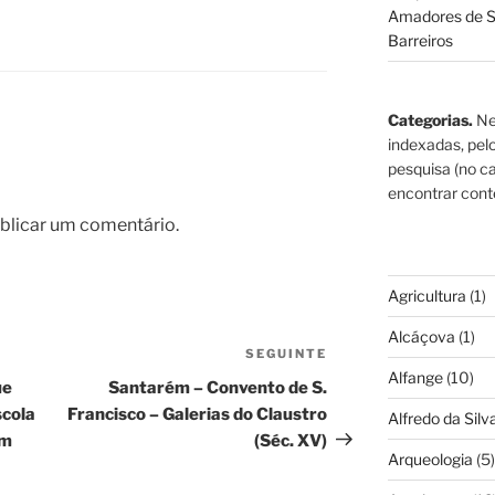
Amadores de S
Barreiros
Categorias.
Ne
indexadas, pel
pesquisa (no ca
encontrar cont
blicar um comentário.
Agricultura
(1)
Alcáçova
(1)
SEGUINTE
Conteúdo
Alfange
(10)
seguinte
ue
Santarém – Convento de S.
scola
Francisco – Galerias do Claustro
Alfredo da Silva
ém
(Séc. XV)
Arqueologia
(5)