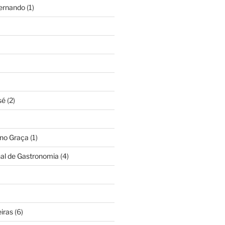
Fernando
(1)
sé
(2)
ino Graça
(1)
nal de Gastronomia
(4)
iras
(6)