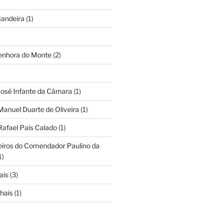
andeira
(1)
Senhora do Monte
(2)
José Infante da Câmara
(1)
Manuel Duarte de Oliveira
(1)
Rafael Pais Calado
(1)
eiros do Comendador Paulino da
1)
ais
(3)
hais
(1)