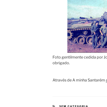
Foto gentilmente cedida por J
obrigado.
Através de A minha Santarém
CATEGORIAS
SEM CATEGORIA