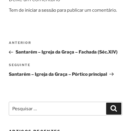
Tem de
iniciar a sessão
para publicar um comentário.
Navegação
Conteúdo
ANTERIOR
de
anterior
Santarém – Igreja da Graça – Fachada (Séc.XIV)
artigos
Conteúdo
SEGUINTE
seguinte
Santarém – Igreja da Graça – Pórtico principal
Pesquisar
Pesqui
por: