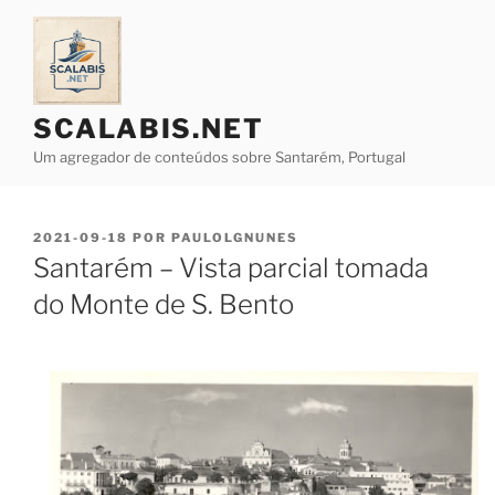
Saltar
para
o
conteúdo
SCALABIS.NET
Um agregador de conteúdos sobre Santarém, Portugal
PUBLICADO
2021-09-18
POR
PAULOLGNUNES
EM
Santarém – Vista parcial tomada
do Monte de S. Bento