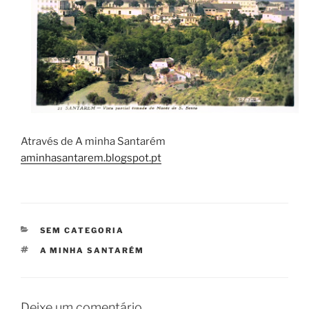
Através de A minha Santarém
aminhasantarem.blogspot.pt
CATEGORIAS
SEM CATEGORIA
ETIQUETAS
A MINHA SANTARÉM
Deixe um comentário