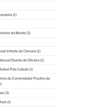
andeira
(1)
Senhora do Monte
(2)
José Infante da Câmara
(1)
Manuel Duarte de Oliveira
(1)
Rafael Pais Calado
(1)
eiros do Comendador Paulino da
1)
ais
(3)
hais
(1)