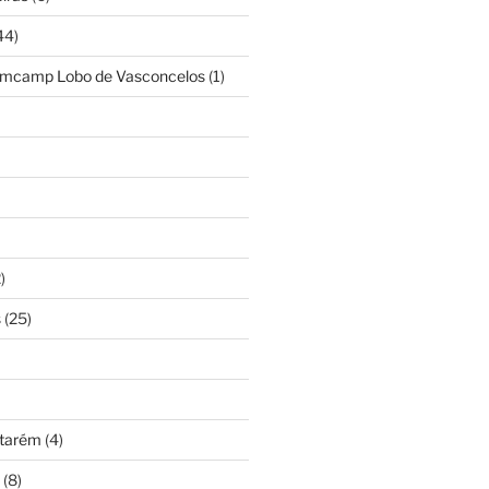
44)
amcamp Lobo de Vasconcelos
(1)
)
s
(25)
ntarém
(4)
(8)