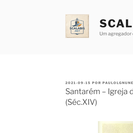
Saltar
para
o
SCAL
conteúdo
Um agregador 
PUBLICADO
2021-09-15
POR
PAULOLGNUN
EM
Santarém – Igreja 
(Séc.XIV)