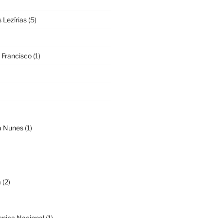
Lezírias
(5)
 Francisco
(1)
ra Nunes
(1)
a
(2)
cnica Nacional
(1)