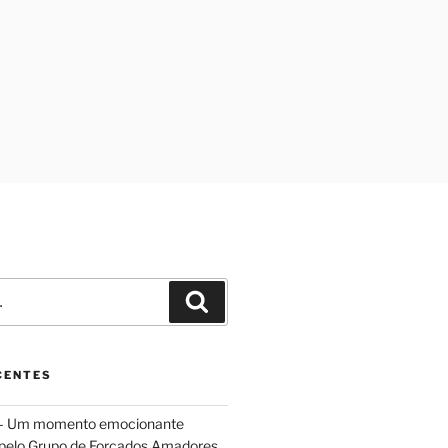
Pesquisar
CENTES
 – Um momento emocionante
 pelo Grupo de Forcados Amadores