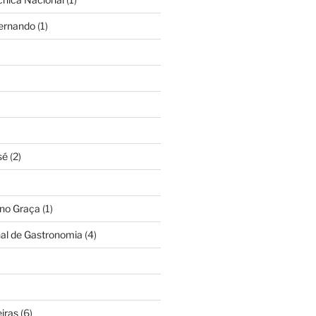
Fernando
(1)
sé
(2)
ino Graça
(1)
nal de Gastronomia
(4)
iras
(6)