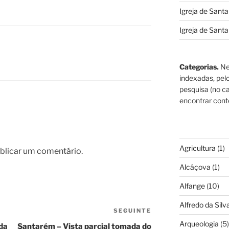
Igreja de Sant
Igreja de Sant
Categorias.
Ne
indexadas, pel
pesquisa (no ca
encontrar cont
Agricultura
(1)
blicar um comentário.
Alcáçova
(1)
Alfange
(10)
Alfredo da Silva
SEGUINTE
Conteúdo
seguinte
Arqueologia
(5)
da
Santarém – Vista parcial tomada do