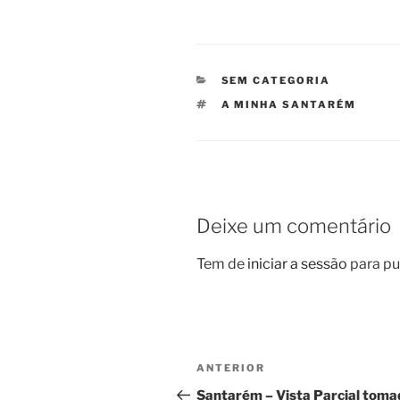
CATEGORIAS
SEM CATEGORIA
ETIQUETAS
A MINHA SANTARÉM
Deixe um comentário
Tem de
iniciar a sessão
para pu
Navegação
Conteúdo
ANTERIOR
de
anterior
Santarém – Vista Parcial toma