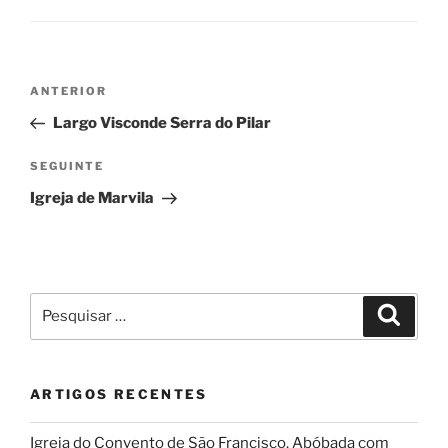
Navegação
Conteúdo
ANTERIOR
de
anterior
Largo Visconde Serra do Pilar
artigos
Conteúdo
SEGUINTE
seguinte
Igreja de Marvila
Pesquisar
Pesqui
por:
ARTIGOS RECENTES
Igreja do Convento de São Francisco. Abóbada com