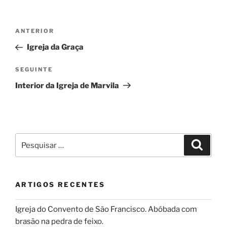
Navegação
Conteúdo
ANTERIOR
de
anterior
Igreja da Graça
artigos
Conteúdo
SEGUINTE
seguinte
Interior da Igreja de Marvila
Pesquisar
Pesqui
por:
ARTIGOS RECENTES
Igreja do Convento de São Francisco. Abóbada com
brasão na pedra de feixo.