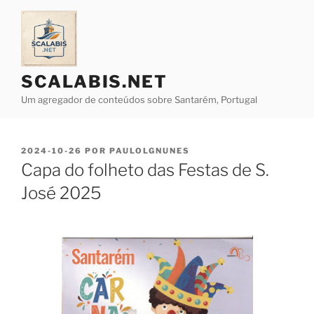
Saltar
para
o
conteúdo
SCALABIS.NET
Um agregador de conteúdos sobre Santarém, Portugal
PUBLICADO
2024-10-26
POR
PAULOLGNUNES
EM
Capa do folheto das Festas de S.
José 2025