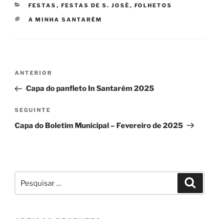
CATEGORIAS
FESTAS
,
FESTAS DE S. JOSÉ
,
FOLHETOS
ETIQUETAS
A MINHA SANTARÉM
Navegação
Conteúdo
ANTERIOR
de
anterior
Capa do panfleto In Santarém 2025
artigos
Conteúdo
SEGUINTE
seguinte
Capa do Boletim Municipal – Fevereiro de 2025
Pesquisar
Pesqui
por: