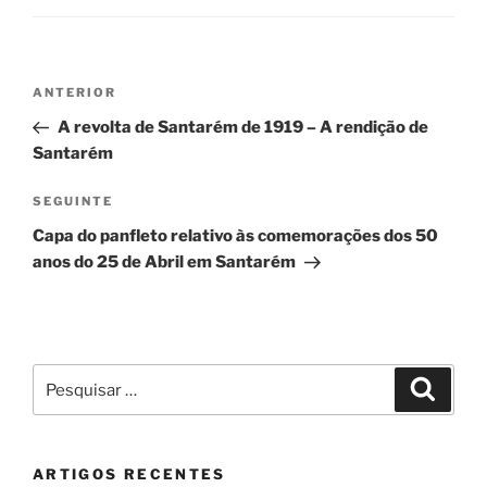
Navegação
Conteúdo
ANTERIOR
de
anterior
A revolta de Santarém de 1919 – A rendição de
artigos
Santarém
Conteúdo
SEGUINTE
seguinte
Capa do panfleto relativo às comemorações dos 50
anos do 25 de Abril em Santarém
Pesquisar
Pesqui
por:
ARTIGOS RECENTES