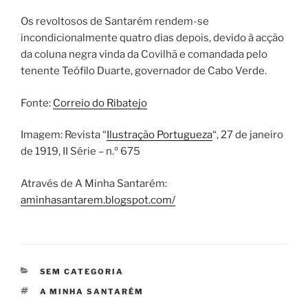
Os revoltosos de Santarém rendem-se
incondicionalmente quatro dias depois, devido à acção
da coluna negra vinda da Covilhã e comandada pelo
tenente Teófilo Duarte, governador de Cabo Verde.
Fonte:
Correio do Ribatejo
Imagem: Revista “
Ilustração Portugueza
“, 27 de janeiro
de 1919, II Série – n.º 675
Através de A Minha Santarém:
aminhasantarem.blogspot.com/
CATEGORIAS
SEM CATEGORIA
ETIQUETAS
A MINHA SANTARÉM