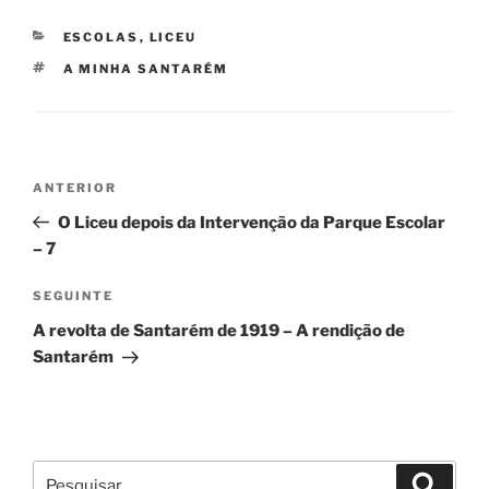
CATEGORIAS
ESCOLAS
,
LICEU
ETIQUETAS
A MINHA SANTARÉM
Navegação
Conteúdo
ANTERIOR
de
anterior
O Liceu depois da Intervenção da Parque Escolar
artigos
– 7
Conteúdo
SEGUINTE
seguinte
A revolta de Santarém de 1919 – A rendição de
Santarém
Pesquisar
Pesqui