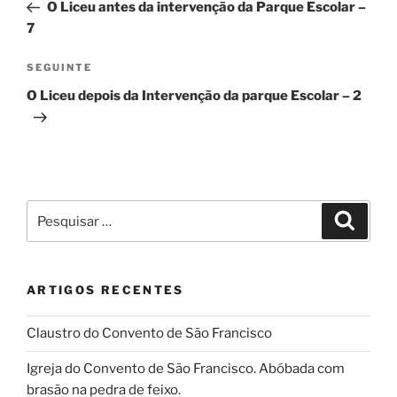
anterior
O Liceu antes da intervenção da Parque Escolar –
artigos
7
Conteúdo
SEGUINTE
seguinte
O Liceu depois da Intervenção da parque Escolar – 2
Pesquisar
Pesqui
por:
ARTIGOS RECENTES
Claustro do Convento de São Francisco
Igreja do Convento de São Francisco. Abóbada com
brasão na pedra de feixo.