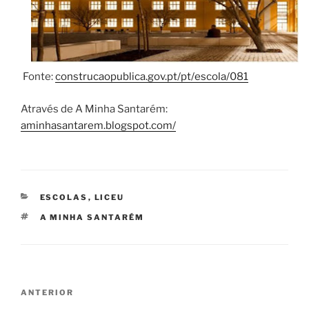
Fonte:
construcaopublica.gov.pt/pt/escola/081
Através de A Minha Santarém:
aminhasantarem.blogspot.com/
CATEGORIAS
ESCOLAS
,
LICEU
ETIQUETAS
A MINHA SANTARÉM
Navegação
Conteúdo
ANTERIOR
de