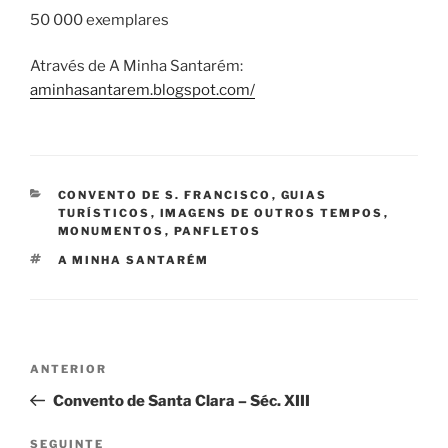
50 000 exemplares
Através de A Minha Santarém:
aminhasantarem.blogspot.com/
CATEGORIAS
CONVENTO DE S. FRANCISCO
,
GUIAS
TURÍSTICOS
,
IMAGENS DE OUTROS TEMPOS
,
MONUMENTOS
,
PANFLETOS
ETIQUETAS
A MINHA SANTARÉM
Navegação
Conteúdo
ANTERIOR
de
anterior
Convento de Santa Clara – Séc. XIII
artigos
Conteúdo
SEGUINTE