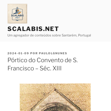
Saltar
para
o
conteúdo
SCALABIS.NET
Um agregador de conteúdos sobre Santarém, Portugal
PUBLICADO
2024-01-09
POR
PAULOLGNUNES
EM
Pórtico do Convento de S.
Francisco – Séc. XIII