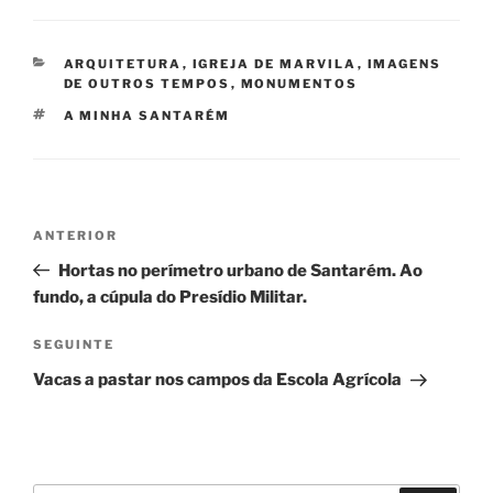
CATEGORIAS
ARQUITETURA
,
IGREJA DE MARVILA
,
IMAGENS
DE OUTROS TEMPOS
,
MONUMENTOS
ETIQUETAS
A MINHA SANTARÉM
Navegação
Conteúdo
ANTERIOR
de
anterior
Hortas no perímetro urbano de Santarém. Ao
artigos
fundo, a cúpula do Presídio Militar.
Conteúdo
SEGUINTE
seguinte
Vacas a pastar nos campos da Escola Agrícola