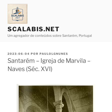
Saltar
para
o
conteúdo
SCALABIS.NET
Um agregador de conteúdos sobre Santarém, Portugal
PUBLICADO
2023-06-04
POR
PAULOLGNUNES
EM
Santarém – Igreja de Marvila –
Naves (Séc. XVI)