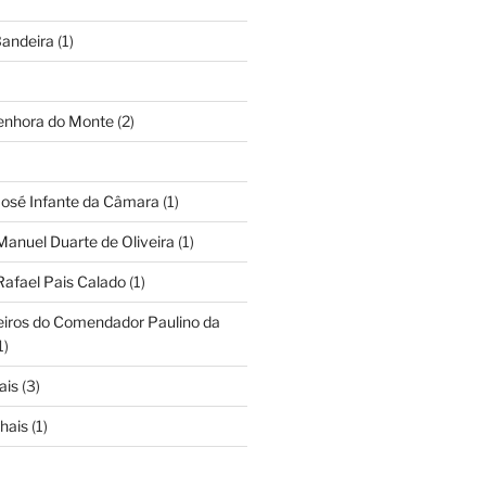
andeira
(1)
Senhora do Monte
(2)
José Infante da Câmara
(1)
Manuel Duarte de Oliveira
(1)
Rafael Pais Calado
(1)
eiros do Comendador Paulino da
1)
ais
(3)
hais
(1)