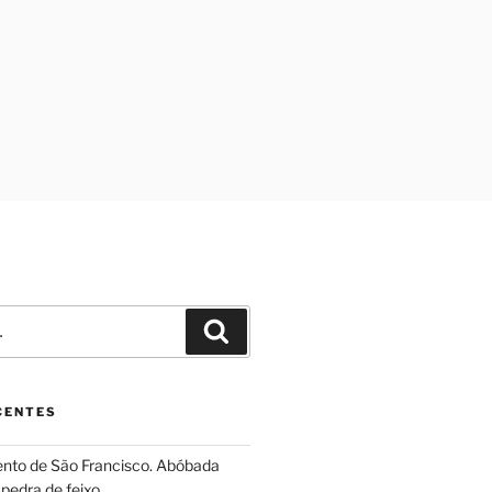
Pesquisar
CENTES
ento de São Francisco. Abóbada
pedra de feixo.