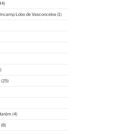
44)
amcamp Lobo de Vasconcelos
(1)
)
s
(25)
ntarém
(4)
(8)