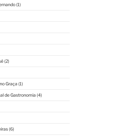
Fernando
(1)
sé
(2)
ino Graça
(1)
nal de Gastronomia
(4)
iras
(6)