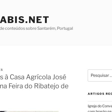
ABIS.NET
de conteúdos sobre Santarém, Portugal
ES
Pesquisar
 à Casa Agrícola José
por:
na Feira do Ribatejo de
ARTIGOS RE
Igreja do Conv
com brasão na 