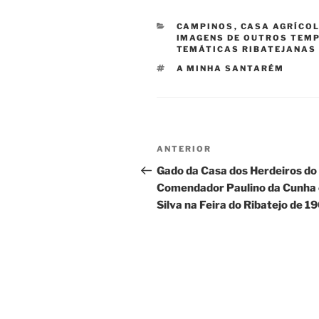
CATEGORIAS
CAMPINOS
,
CASA AGRÍCOL
IMAGENS DE OUTROS TEM
TEMÁTICAS RIBATEJANAS
ETIQUETAS
A MINHA SANTARÉM
Navegação
Conteúdo
ANTERIOR
de
anterior
Gado da Casa dos Herdeiros do
Comendador Paulino da Cunha 
artigos
Silva na Feira do Ribatejo de 1