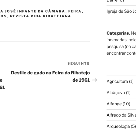
Igreja de São J
A JOSÉ INFANTE DA CÂMARA
,
FEIRA
,
POS
,
REVISTA VIDA RIBATEJANA
,
Categorias.
Ne
indexadas, pel
pesquisa (no ca
encontrar cont
SEGUINTE
Conteúdo
seguinte
Desfile de gado na Feira do Ribatejo
e
de 1961
Agricultura
(1)
961
Alcáçova
(1)
Alfange
(10)
Alfredo da Silva
Arqueologia
(5)