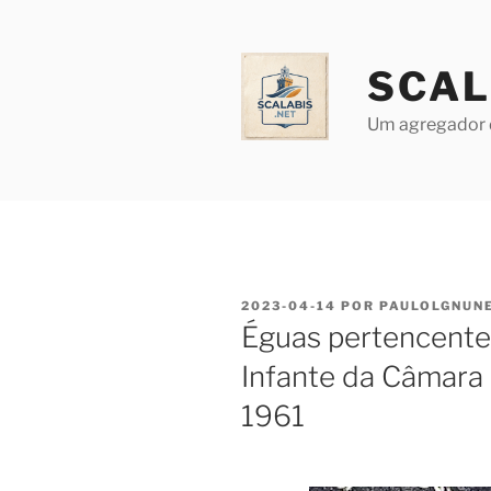
Saltar
para
o
SCAL
conteúdo
Um agregador 
PUBLICADO
2023-04-14
POR
PAULOLGNUN
EM
Éguas pertencentes
Infante da Câmara 
1961