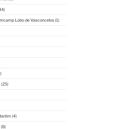
44)
amcamp Lobo de Vasconcelos
(1)
)
s
(25)
ntarém
(4)
(8)