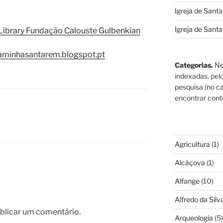
Igreja de Sant
Igreja de Sant
t Library Fundação Calouste Gulbenkian
aminhasantarem.blogspot.pt
Categorias.
Ne
indexadas, pel
pesquisa (no ca
encontrar cont
Agricultura
(1)
Alcáçova
(1)
Alfange
(10)
Alfredo da Silva
blicar um comentário.
Arqueologia
(5)