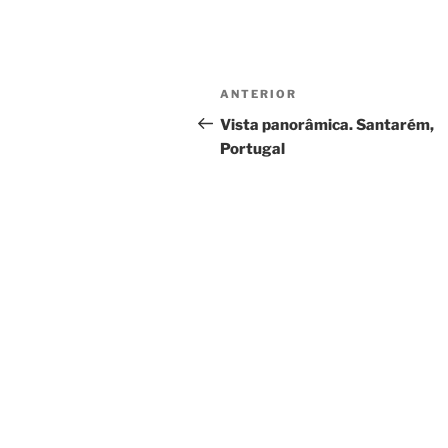
Navegação
Conteúdo
ANTERIOR
de
anterior
Vista panorâmica. Santarém,
Portugal
artigos