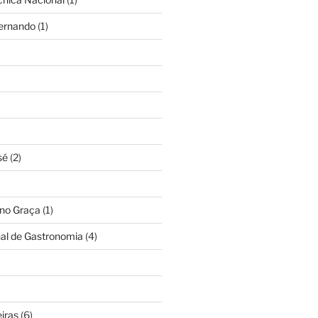
Fernando
(1)
sé
(2)
ino Graça
(1)
nal de Gastronomia
(4)
iras
(6)