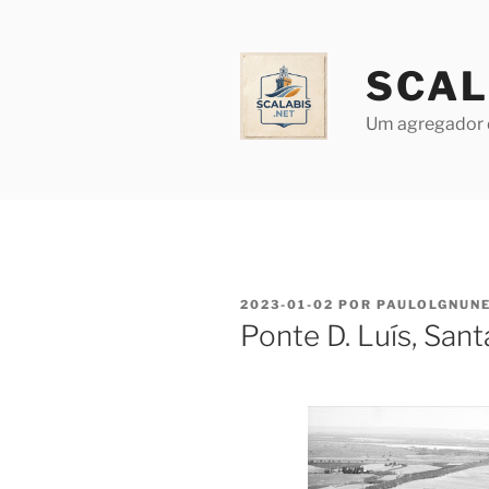
Saltar
para
o
SCAL
conteúdo
Um agregador 
PUBLICADO
2023-01-02
POR
PAULOLGNUN
EM
Ponte D. Luís, San