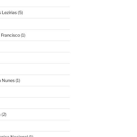
Lezírias
(5)
 Francisco
(1)
ra Nunes
(1)
a
(2)
cnica Nacional
(1)