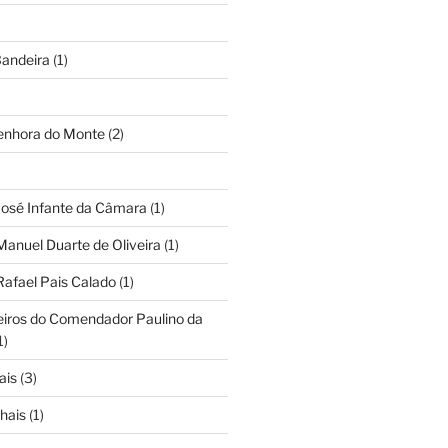
andeira
(1)
Senhora do Monte
(2)
José Infante da Câmara
(1)
Manuel Duarte de Oliveira
(1)
Rafael Pais Calado
(1)
eiros do Comendador Paulino da
1)
ais
(3)
hais
(1)