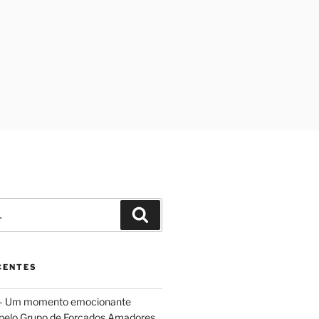
Pesquisar
CENTES
 – Um momento emocionante
 pelo Grupo de Forcados Amadores