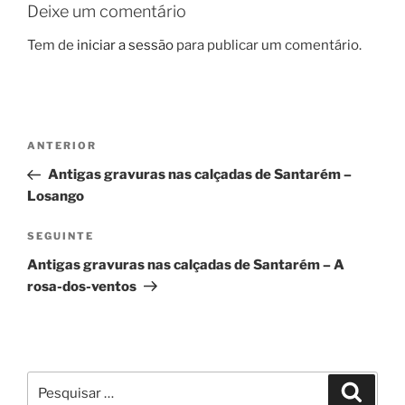
Deixe um comentário
Tem de
iniciar a sessão
para publicar um comentário.
Navegação
Conteúdo
ANTERIOR
de
anterior
Antigas gravuras nas calçadas de Santarém –
artigos
Losango
Conteúdo
SEGUINTE
seguinte
Antigas gravuras nas calçadas de Santarém – A
rosa-dos-ventos
Pesquisar
Pesqui
por: