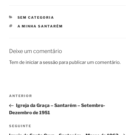
CATEGORIAS
SEM CATEGORIA
ETIQUETAS
A MINHA SANTARÉM
Deixe um comentário
Tem de
iniciar a sessão
para publicar um comentário.
Navegação
Conteúdo
ANTERIOR
de
anterior
Igreja da Graça – Santarém – Setembro-
artigos
Dezembro de 1951
Conteúdo
SEGUINTE
seguinte