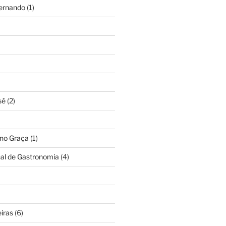
Fernando
(1)
sé
(2)
ino Graça
(1)
nal de Gastronomia
(4)
iras
(6)