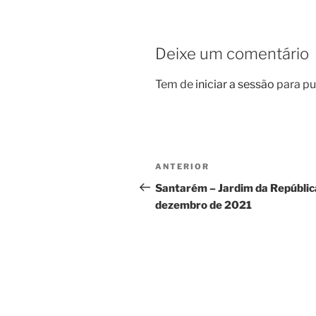
Deixe um comentário
Tem de
iniciar a sessão
para pu
Navegação
Conteúdo
ANTERIOR
de
anterior
Santarém – Jardim da Repúbli
dezembro de 2021
artigos