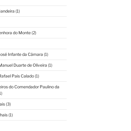
andeira
(1)
Senhora do Monte
(2)
José Infante da Câmara
(1)
Manuel Duarte de Oliveira
(1)
Rafael Pais Calado
(1)
eiros do Comendador Paulino da
1)
ais
(3)
hais
(1)