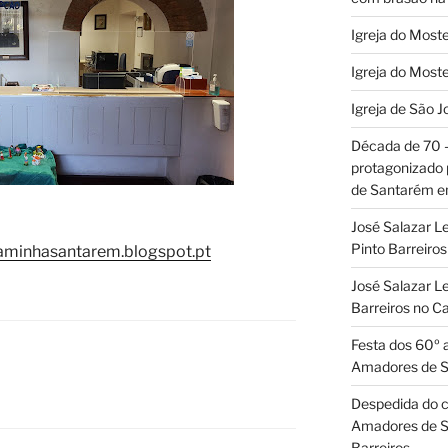
Igreja do Moste
Igreja do Moste
Igreja de São J
Década de 70
protagonizado
de Santarém 
José Salazar L
Pinto Barreir
aminhasantarem.blogspot.pt
José Salazar Le
Barreiros no 
Festa dos 60º 
Amadores de 
Despedida do c
Amadores de S
Barreiros