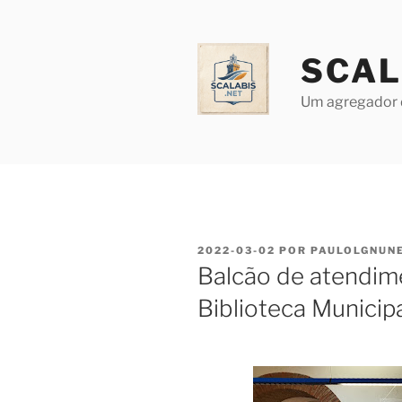
Saltar
para
o
SCAL
conteúdo
Um agregador 
PUBLICADO
2022-03-02
POR
PAULOLGNUN
EM
Balcão de atendim
Biblioteca Municip