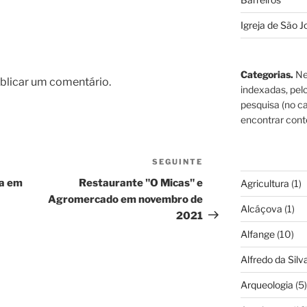
Igreja de São J
Categorias.
Ne
blicar um comentário.
indexadas, pel
pesquisa (no ca
encontrar cont
SEGUINTE
Conteúdo
seguinte
ca em
Restaurante "O Micas" e
Agricultura
(1)
Agromercado em novembro de
Alcáçova
(1)
2021
Alfange
(10)
Alfredo da Silva
Arqueologia
(5)