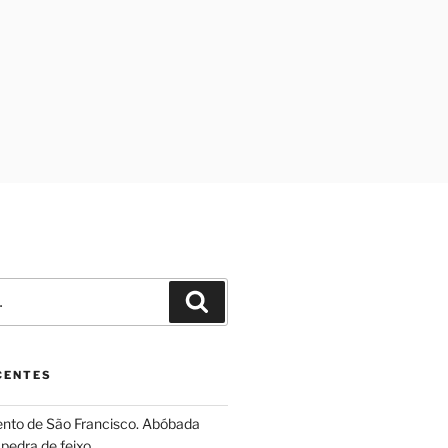
Pesquisar
CENTES
ento de São Francisco. Abóbada
pedra de feixo.