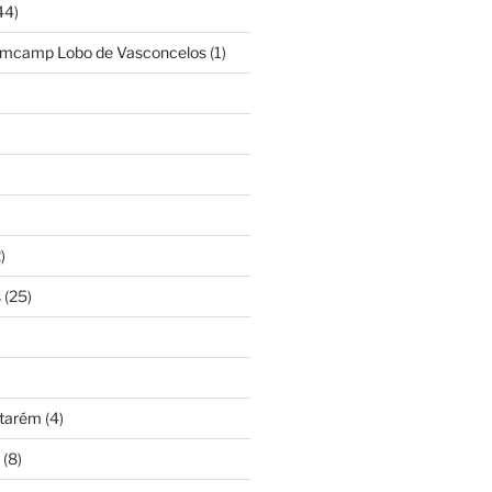
44)
amcamp Lobo de Vasconcelos
(1)
)
s
(25)
ntarém
(4)
(8)