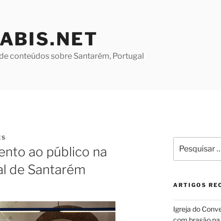
ABIS.NET
de conteúdos sobre Santarém, Portugal
ES
Pesquisar
ento ao público na
por:
al de Santarém
ARTIGOS RE
Igreja do Conv
com brasão na 