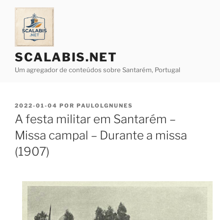
Saltar
para
o
conteúdo
SCALABIS.NET
Um agregador de conteúdos sobre Santarém, Portugal
PUBLICADO
2022-01-04
POR
PAULOLGNUNES
EM
A festa militar em Santarém –
Missa campal – Durante a missa
(1907)