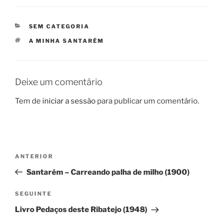
CATEGORIAS
SEM CATEGORIA
ETIQUETAS
A MINHA SANTARÉM
Deixe um comentário
Tem de
iniciar a sessão
para publicar um comentário.
Navegação
Conteúdo
ANTERIOR
de
anterior
Santarém – Carreando palha de milho (1900)
artigos
Conteúdo
SEGUINTE
seguinte
Livro Pedaços deste Ribatejo (1948)