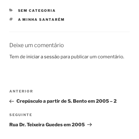
CATEGORIAS
SEM CATEGORIA
ETIQUETAS
A MINHA SANTARÉM
Deixe um comentário
Tem de
iniciar a sessão
para publicar um comentário.
Navegação
Conteúdo
ANTERIOR
de
anterior
Crepúsculo a partir de S. Bento em 2005 – 2
artigos
Conteúdo
SEGUINTE
seguinte
Rua Dr. Teixeira Guedes em 2005