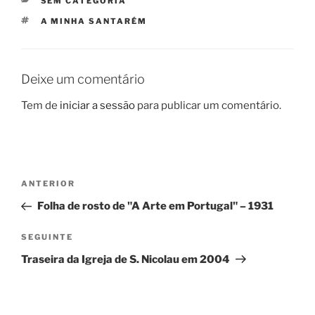
SEM CATEGORIA
ETIQUETAS
A MINHA SANTARÉM
Deixe um comentário
Tem de
iniciar a sessão
para publicar um comentário.
Navegação
Conteúdo
ANTERIOR
de
anterior
Folha de rosto de "A Arte em Portugal" – 1931
artigos
Conteúdo
SEGUINTE
seguinte
Traseira da Igreja de S. Nicolau em 2004