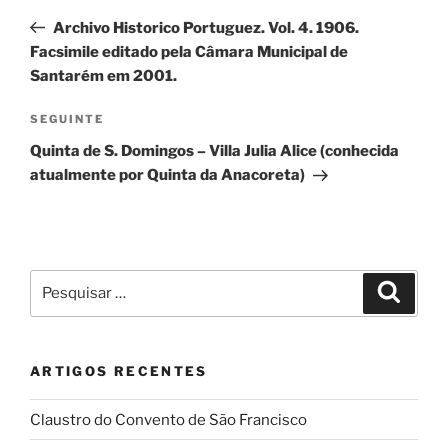
de
anterior
Archivo Historico Portuguez. Vol. 4. 1906.
artigos
Facsimile editado pela Câmara Municipal de
Santarém em 2001.
Conteúdo
SEGUINTE
seguinte
Quinta de S. Domingos – Villa Julia Alice (conhecida
atualmente por Quinta da Anacoreta)
Pesquisar
Pesqui
por:
ARTIGOS RECENTES
Claustro do Convento de São Francisco