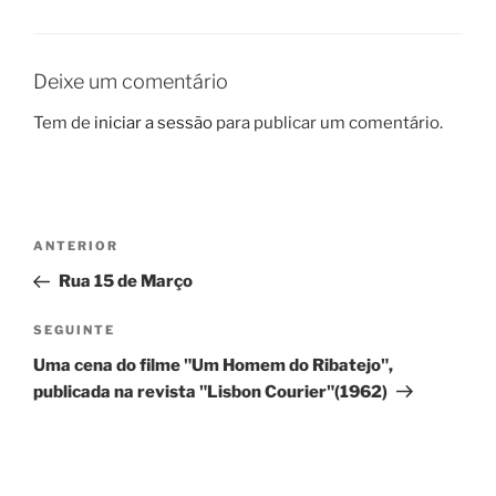
Deixe um comentário
Tem de
iniciar a sessão
para publicar um comentário.
Navegação
Conteúdo
ANTERIOR
de
anterior
Rua 15 de Março
artigos
Conteúdo
SEGUINTE
seguinte
Uma cena do filme "Um Homem do Ribatejo",
publicada na revista "Lisbon Courier"(1962)