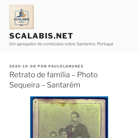
Saltar
para
o
conteúdo
SCALABIS.NET
Um agregador de conteúdos sobre Santarém, Portugal
PUBLICADO
2020-10-08
POR
PAULOLGNUNES
EM
Retrato de família – Photo
Sequeira – Santarém