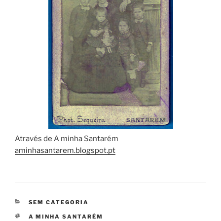
Através de A minha Santarém
aminhasantarem.blogspot.pt
CATEGORIAS
SEM CATEGORIA
ETIQUETAS
A MINHA SANTARÉM