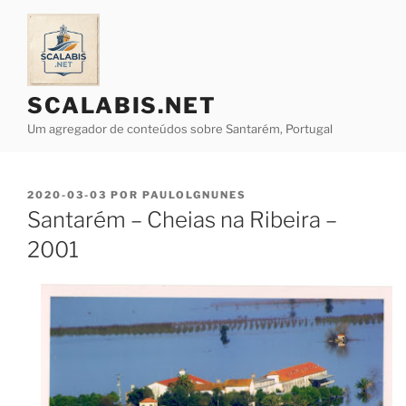
Saltar
para
o
conteúdo
SCALABIS.NET
Um agregador de conteúdos sobre Santarém, Portugal
PUBLICADO
2020-03-03
POR
PAULOLGNUNES
EM
Santarém – Cheias na Ribeira –
2001