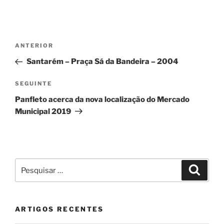
Navegação
Conteúdo
ANTERIOR
de
anterior
Santarém – Praça Sá da Bandeira – 2004
artigos
Conteúdo
SEGUINTE
seguinte
Panfleto acerca da nova localização do Mercado
Municipal 2019
Pesquisar
Pesqui
por:
ARTIGOS RECENTES