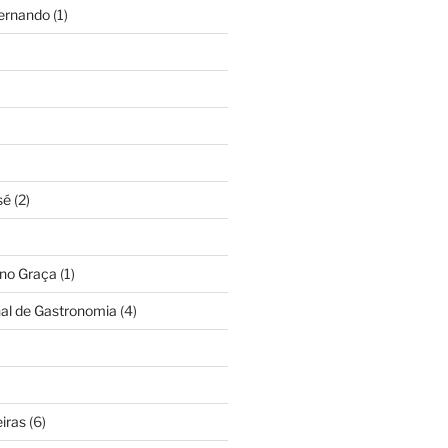
Fernando
(1)
sé
(2)
ino Graça
(1)
nal de Gastronomia
(4)
iras
(6)