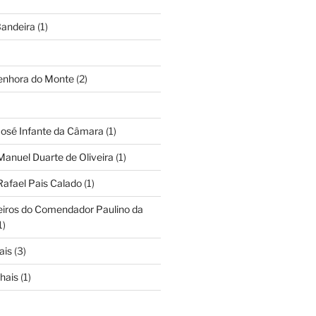
andeira
(1)
Senhora do Monte
(2)
José Infante da Câmara
(1)
Manuel Duarte de Oliveira
(1)
Rafael Pais Calado
(1)
eiros do Comendador Paulino da
1)
ais
(3)
hais
(1)