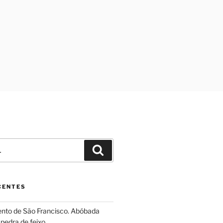
Pesquisar
CENTES
ento de São Francisco. Abóbada
pedra de feixo.