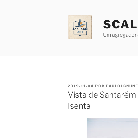
Saltar
para
o
SCAL
conteúdo
Um agregador 
PUBLICADO
2019-11-04
POR
PAULOLGNUN
EM
Vista de Santarém 
Isenta