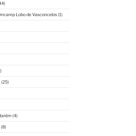
44)
amcamp Lobo de Vasconcelos
(1)
)
s
(25)
ntarém
(4)
(8)