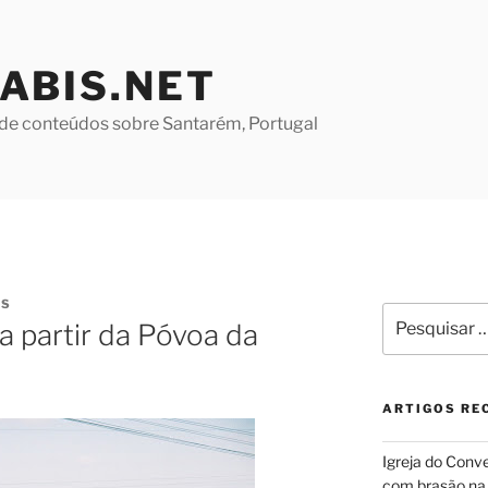
ABIS.NET
de conteúdos sobre Santarém, Portugal
ES
Pesquisar
a partir da Póvoa da
por:
ARTIGOS RE
Igreja do Conv
com brasão na 