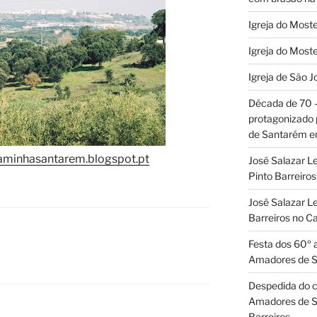
Igreja do Moste
Igreja do Moste
Igreja de São J
Década de 70
protagonizado
de Santarém 
aminhasantarem.blogspot.pt
José Salazar L
Pinto Barreir
José Salazar Le
Barreiros no 
Festa dos 60º 
Amadores de 
Despedida do c
Amadores de S
Barreiros