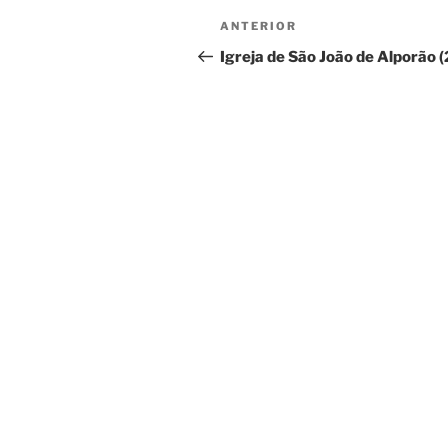
Navegação
Conteúdo
ANTERIOR
de
anterior
Igreja de São João de Alporão (
artigos