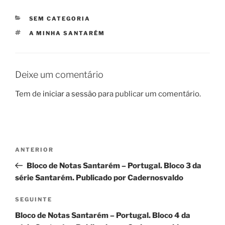
CATEGORIAS
SEM CATEGORIA
ETIQUETAS
A MINHA SANTARÉM
Deixe um comentário
Tem de
iniciar a sessão
para publicar um comentário.
Navegação
Conteúdo
ANTERIOR
de
anterior
Bloco de Notas Santarém – Portugal. Bloco 3 da
artigos
série Santarém. Publicado por Cadernosvaldo
Conteúdo
SEGUINTE
seguinte
Bloco de Notas Santarém – Portugal. Bloco 4 da