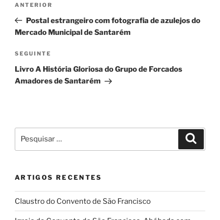
Conteúdo
ANTERIOR
de
anterior
Postal estrangeiro com fotografia de azulejos do
artigos
Mercado Municipal de Santarém
Conteúdo
SEGUINTE
seguinte
Livro A História Gloriosa do Grupo de Forcados
Amadores de Santarém
Pesquisar
Pesqui
por:
ARTIGOS RECENTES
Claustro do Convento de São Francisco