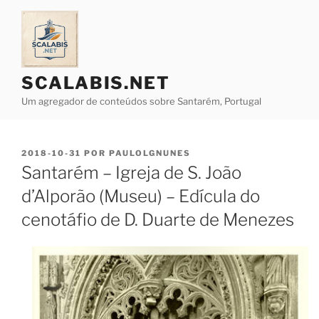
Saltar
para
o
conteúdo
SCALABIS.NET
Um agregador de conteúdos sobre Santarém, Portugal
PUBLICADO
2018-10-31
POR
PAULOLGNUNES
EM
Santarém – Igreja de S. João
d’Alporão (Museu) – Edícula do
cenotáfio de D. Duarte de Menezes