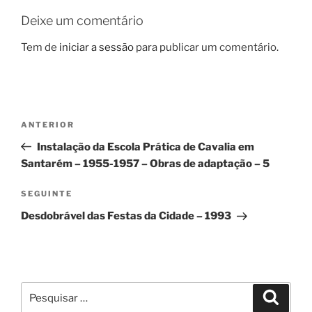
Deixe um comentário
Tem de
iniciar a sessão
para publicar um comentário.
Navegação
Conteúdo
ANTERIOR
de
anterior
Instalação da Escola Prática de Cavalia em
artigos
Santarém – 1955-1957 – Obras de adaptação – 5
Conteúdo
SEGUINTE
seguinte
Desdobrável das Festas da Cidade – 1993
Pesquisar
Pesqui
por: