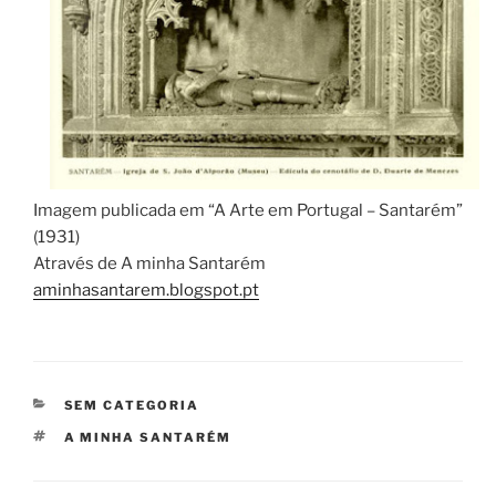
Imagem publicada em “A Arte em Portugal – Santarém”
(1931)
Através de A minha Santarém
aminhasantarem.blogspot.pt
CATEGORIAS
SEM CATEGORIA
ETIQUETAS
A MINHA SANTARÉM