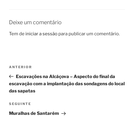
Deixe um comentário
Tem de
iniciar a sessão
para publicar um comentário.
Navegação
Conteúdo
ANTERIOR
de
anterior
Escavações na Alcáçova – Aspecto do final da
artigos
escavação com a implantação das sondagens do local
das sapatas
Conteúdo
SEGUINTE
seguinte
Muralhas de Santarém