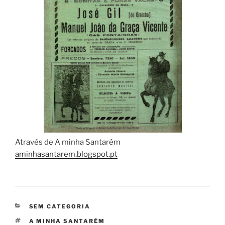
Através de A minha Santarém
aminhasantarem.blogspot.pt
CATEGORIAS
SEM CATEGORIA
ETIQUETAS
A MINHA SANTARÉM