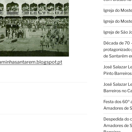
Igreja do Moste
Igreja do Moste
Igreja de São J
Década de 70
protagonizado
de Santarém 
aminhasantarem.blogspot.pt
José Salazar L
Pinto Barreir
José Salazar Le
Barreiros no 
Festa dos 60º 
Amadores de 
Despedida do c
Amadores de S
Barreiros