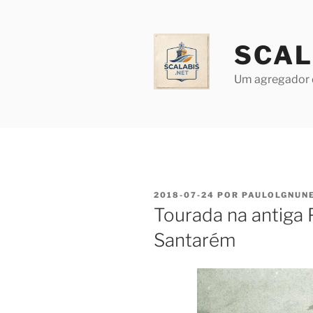
Saltar
para
o
SCAL
conteúdo
Um agregador 
PUBLICADO
2018-07-24
POR
PAULOLGNUN
EM
Tourada na antiga 
Santarém