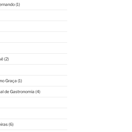
Fernando
(1)
sé
(2)
ino Graça
(1)
nal de Gastronomia
(4)
iras
(6)