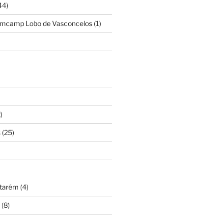
44)
amcamp Lobo de Vasconcelos
(1)
)
s
(25)
ntarém
(4)
(8)