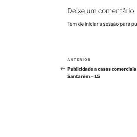
Deixe um comentário
Tem de
iniciar a sessão
para pu
Navegação
Conteúdo
ANTERIOR
de
anterior
Publicidade a casas comerciais
Santarém – 15
artigos