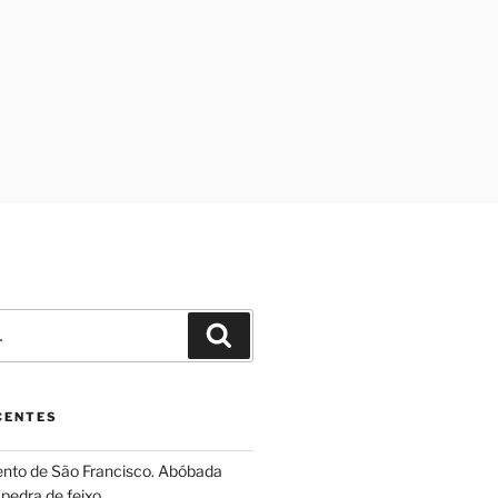
Pesquisar
CENTES
ento de São Francisco. Abóbada
pedra de feixo.