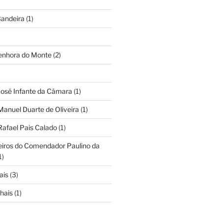
andeira
(1)
Senhora do Monte
(2)
José Infante da Câmara
(1)
Manuel Duarte de Oliveira
(1)
Rafael Pais Calado
(1)
eiros do Comendador Paulino da
1)
ais
(3)
hais
(1)