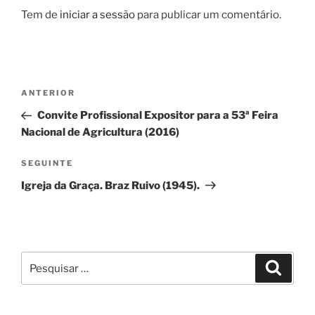
Tem de
iniciar a sessão
para publicar um comentário.
Navegação
Conteúdo
ANTERIOR
de
anterior
Convite Profissional Expositor para a 53ª Feira
artigos
Nacional de Agricultura (2016)
Conteúdo
SEGUINTE
seguinte
Igreja da Graça. Braz Ruivo (1945).
Pesquisar
Pesqui
por: