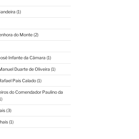
andeira
(1)
Senhora do Monte
(2)
José Infante da Câmara
(1)
Manuel Duarte de Oliveira
(1)
Rafael Pais Calado
(1)
eiros do Comendador Paulino da
1)
ais
(3)
hais
(1)