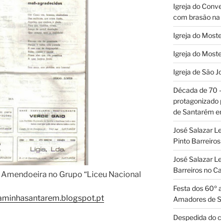
Igreja do Conv
com brasão na 
Igreja do Moste
Igreja do Moste
Igreja de São J
Década de 70
protagonizado
de Santarém 
José Salazar L
Pinto Barreir
José Salazar Le
Barreiros no 
 Amendoeira no Grupo “Liceu Nacional
Festa dos 60º 
aminhasantarem.blogspot.pt
Amadores de 
Despedida do c