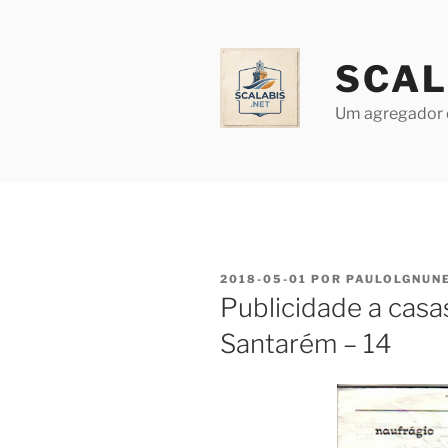
Saltar
para
o
SCAL
conteúdo
Um agregador 
PUBLICADO
2018-05-01
POR
PAULOLGNUN
EM
Publicidade a casa
Santarém – 14