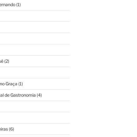
Fernando
(1)
sé
(2)
ino Graça
(1)
nal de Gastronomia
(4)
iras
(6)