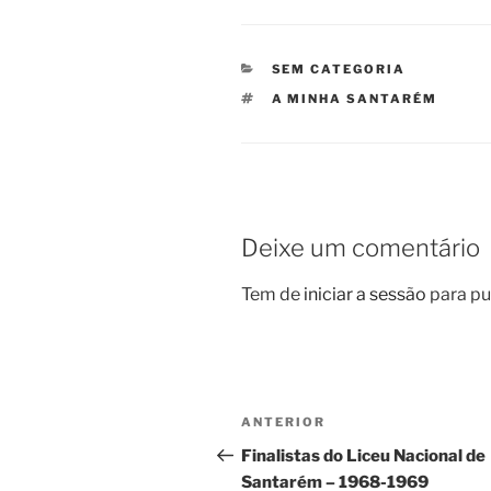
CATEGORIAS
SEM CATEGORIA
ETIQUETAS
A MINHA SANTARÉM
Deixe um comentário
Tem de
iniciar a sessão
para pu
Navegação
Conteúdo
ANTERIOR
de
anterior
Finalistas do Liceu Nacional de
Santarém – 1968-1969