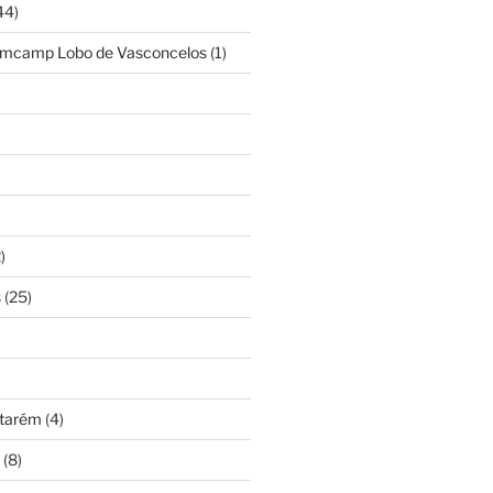
44)
amcamp Lobo de Vasconcelos
(1)
)
s
(25)
ntarém
(4)
(8)