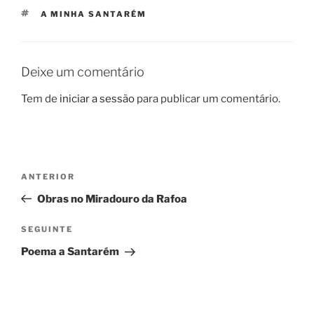
ETIQUETAS
A MINHA SANTARÉM
Deixe um comentário
Tem de
iniciar a sessão
para publicar um comentário.
Navegação
Conteúdo
ANTERIOR
de
anterior
Obras no Miradouro da Rafoa
artigos
Conteúdo
SEGUINTE
seguinte
Poema a Santarém