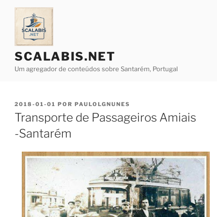
Saltar
para
o
conteúdo
SCALABIS.NET
Um agregador de conteúdos sobre Santarém, Portugal
PUBLICADO
2018-01-01
POR
PAULOLGNUNES
EM
Transporte de Passageiros Amiais
-Santarém