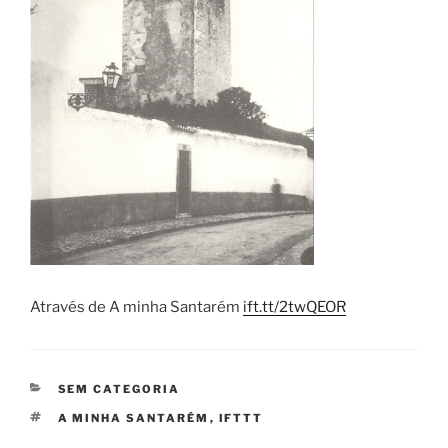
Através de A minha Santarém
ift.tt/2twQEOR
CATEGORIAS
SEM CATEGORIA
ETIQUETAS
A MINHA SANTARÉM
,
IFTTT