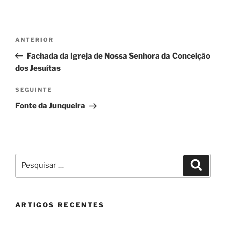
Navegação
Conteúdo
ANTERIOR
de
anterior
Fachada da Igreja de Nossa Senhora da Conceição
artigos
dos Jesuítas
Conteúdo
SEGUINTE
seguinte
Fonte da Junqueira
Pesquisar
Pesqui
por:
ARTIGOS RECENTES