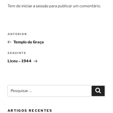
Tem de
iniciar a sessão
para publicar um comentário.
Navegação
Conteúdo
ANTERIOR
de
anterior
Templo da Graça
artigos
Conteúdo
SEGUINTE
seguinte
Liceu – 1944
Pesquisar
Pesqui
por:
ARTIGOS RECENTES