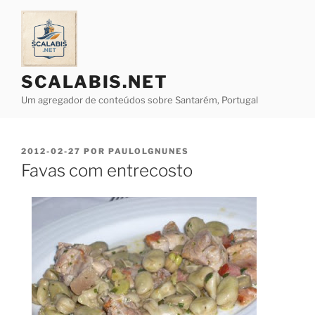
Saltar
para
o
conteúdo
SCALABIS.NET
Um agregador de conteúdos sobre Santarém, Portugal
PUBLICADO
2012-02-27
POR
PAULOLGNUNES
EM
Favas com entrecosto