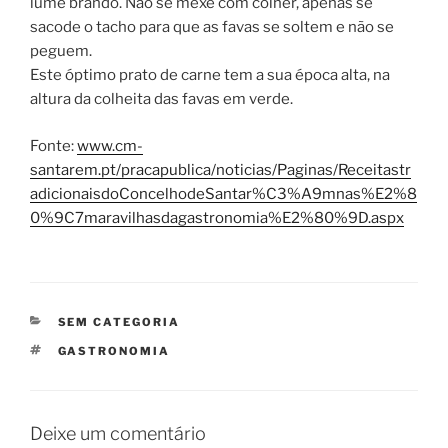
lume brando. Não se mexe com colher, apenas se
sacode o tacho para que as favas se soltem e não se
peguem.
Este óptimo prato de carne tem a sua época alta, na
altura da colheita das favas em verde.
Fonte:
www.cm-
santarem.pt/pracapublica/noticias/Paginas/Receitastr
adicionaisdoConcelhodeSantar%C3%A9mnas%E2%8
0%9C7maravilhasdagastronomia%E2%80%9D.aspx
CATEGORIAS
SEM CATEGORIA
ETIQUETAS
GASTRONOMIA
Deixe um comentário