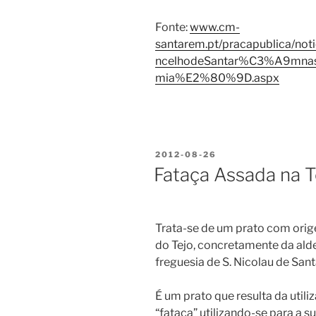
Fonte:
www.cm-
santarem.pt/pracapublica/not
ncelhodeSantar%C3%A9mna
mia%E2%80%9D.aspx
PUBLICADO
2012-08-26
EM
Fataça Assada na T
Trata-se de um prato com orig
do Tejo, concretamente da alde
freguesia de S. Nicolau de San
É um prato que resulta da utili
“fataça” utilizando-se para a 