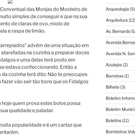
a Conventual das Monjas do Mosteiro de
Arqueologia
(5)
muito simples de conseguir e que na sua
Arquitetura
(12
ento de claras de ovo, miolo de
la e raspa de limão.
Av. Bernardo S
Avenida Berna
 “arrepiados” advém de uma situação em
atarefadas na cozinha a preparar doces
Avenida N. Sen
dalgos e uma delas terá posto em
Azulejos
(2)
 se estava confeccionando. Então a
 da cozinha terá dito: Não te preocupes
Barreiras
(1)
fazer vão sair tão bons que os Fidalgos
Bilhete
(3)
Boletim Inform
 hoje quem prova estes bolos possa
Boletim Munici
sua qualidade e paladar.
Boletins
(11)
muita popularidade e é um cartaz que
Bombeiros Vol
doçaria de Santarém.