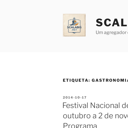
Saltar
para
o
SCAL
conteúdo
Um agregador 
ETIQUETA:
GASTRONOMI
PUBLICADO
2014-10-17
EM
Festival Nacional 
outubro a 2 de no
Programa