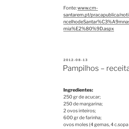
Fonte:
www.cm-
santarem.pt/pracapublica/not
ncelhodeSantar%C3%A9mna
mia%E2%80%9D.aspx
PUBLICADO
2012-08-13
EM
Pampilhos – receit
Ingredientes:
250 gr de acucar;
250 de margarina;
2 ovos inteiros;
600 gr de farinha;
ovos moles (4 gemas, 4 c.sopa 