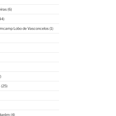
iras
(6)
44)
amcamp Lobo de Vasconcelos
(1)
)
s
(25)
ntarém
(4)