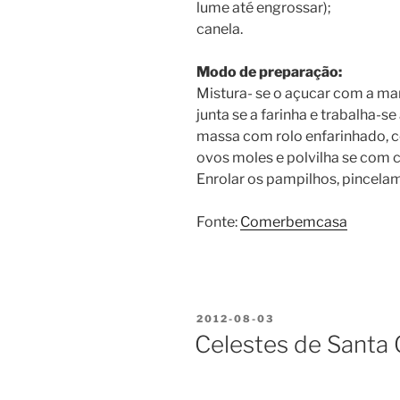
lume até engrossar);
canela.
Modo de preparação:
Mistura- se o açucar com a ma
junta se a farinha e trabalha-s
massa com rolo enfarinhado, c
ovos moles e polvilha se com c
Enrolar os pampilhos, pincela
Fonte:
Comerbemcasa
PUBLICADO
2012-08-03
EM
Celestes de Santa 