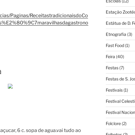
Escolas
(12)
Estação Zooté
icias/Paginas/ReceitastradicionaisdoCo
s%E2%80%9C7maravilhasdagastrono
Estátua de D. 
Etnografia
(3)
Fast Food
(1)
Feira
(40)
Festas
(7)
a
Festas de S. Jo
Festivais
(1)
Festival Celest
Festival Nacio
Folclore
(2)
açucar, 6 c. sopa de agua.vai tudo ao
Folhetos
(2)