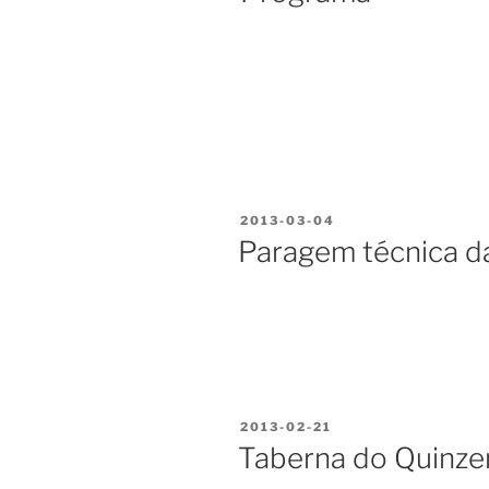
PUBLICADO
2013-03-04
EM
Paragem técnica d
PUBLICADO
2013-02-21
EM
Taberna do Quinze