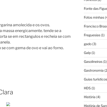
Fonte das Figue
Fotos minhas
(
rgarina amolecida e os ovos.
Francisco Bra
e a massa energicamente. tende se a
Freguesias
(1)
orta se em rectangulos e recheia se com
anela.
gado
(3)
m se com gema de ovo e vai ao forno.
Galp
(1)
Gasolineiras
(1)
Gastronomia
(2
Guias turístico
HDS
(1)
Clara
História
(4)
História de Sa