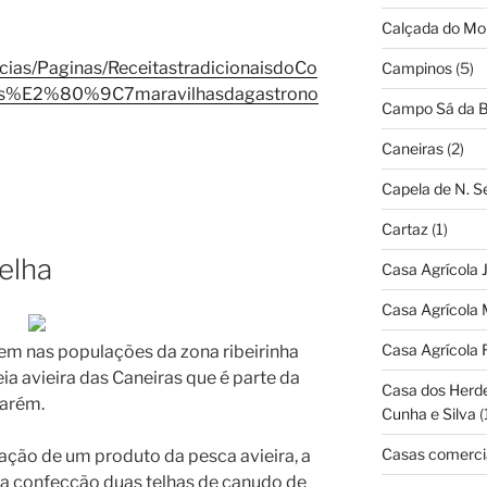
Calçada do Mo
icias/Paginas/ReceitastradicionaisdoCo
Campinos
(5)
s%E2%80%9C7maravilhasdagastrono
Campo Sá da B
Caneiras
(2)
Capela de N. 
Cartaz
(1)
elha
Casa Agrícola 
Casa Agrícola 
Casa Agrícola 
em nas populações da zona ribeirinha
ia avieira das Caneiras que é parte da
Casa dos Herd
tarém.
Cunha e Silva
(
Casas comerci
zação de um produto da pesca avieira, a
sua confecção duas telhas de canudo de