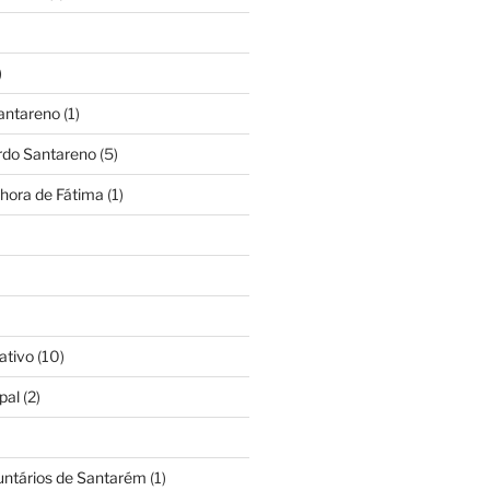
)
antareno
(1)
rdo Santareno
(5)
hora de Fátima
(1)
ativo
(10)
pal
(2)
untários de Santarém
(1)