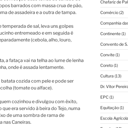
Chafariz de Pal
topos barrados com massa crua de pão,
ma de assadeira e a outra de tampa.
Comércio
(2)
Companhia das 
 temperada de sal, leva uns golpes
oucinho entremeado e em seguida é
Continente
(1)
paradamente (cebola, alho, louro,
Convento de S.
Convite
(1)
 a fataça vai na telha ao lume de lenha
Coreto
(1)
enha, onde é assada lentamente.
Cultura
(13)
 batata cozida com pele e pode ser
Dr. Vítor Perei
olha (tomate ou alface).
EPC
(1)
uem cozinhou e divulgou com êxito,
Equitação
(1)
o que era servido à beira do Tejo, numa
ixo de uma sombra de rama de
Escola Agrícol
ta nas Caneiras.