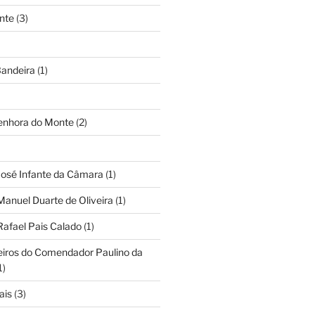
nte
(3)
andeira
(1)
Senhora do Monte
(2)
José Infante da Câmara
(1)
Manuel Duarte de Oliveira
(1)
Rafael Pais Calado
(1)
eiros do Comendador Paulino da
1)
ais
(3)