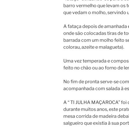
barro vermelho que levam os 
que vedam o molho, servindo u
A fataça depois de amanhada e
onde são colocadas tiras de t
barrada com um molho feito se
colorau, azeite e malagueta).
Uma vez temperada e composta,
feito no chão ou ao forno de l
No fim de pronta serve-se com
acompanhada com salada à esc
A “ TI JULHA MAÇAROCA” foi q
durante muitos anos, este prat
mesa corrida de madeira deba
salgueiro que existia à sua por