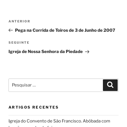
Navegação
Conteúdo
ANTERIOR
de
anterior
Pega na Corrida de Toiros de 3 de Junho de 2007
artigos
Conteúdo
SEGUINTE
seguinte
Igreja de Nossa Senhora da Piedade
Pesquisar
Pesqui
por:
ARTIGOS RECENTES
Igreja do Convento de São Francisco. Abóbada com