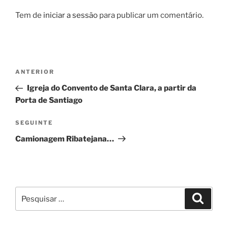
Tem de
iniciar a sessão
para publicar um comentário.
Navegação
Conteúdo
ANTERIOR
de
anterior
Igreja do Convento de Santa Clara, a partir da
artigos
Porta de Santiago
Conteúdo
SEGUINTE
seguinte
Camionagem Ribatejana…
Pesquisar
Pesqui
por: