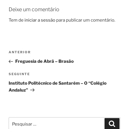
Deixe um comentário
Tem de
iniciar a sessão
para publicar um comentário.
Navegação
Conteúdo
ANTERIOR
de
anterior
Freguesia de Abrã – Brasão
artigos
Conteúdo
SEGUINTE
seguinte
Instituto Politécnico de Santarém – O “Colégio
Andaluz”
Pesquisar
Pesqui
por: