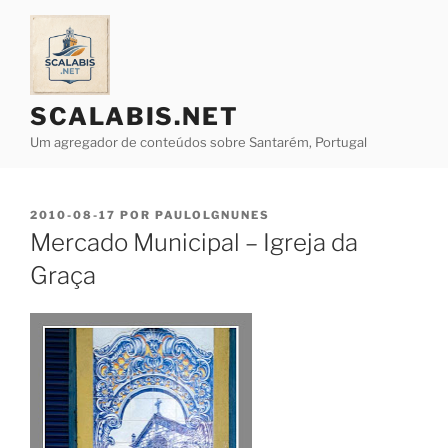
Saltar
para
o
conteúdo
SCALABIS.NET
Um agregador de conteúdos sobre Santarém, Portugal
PUBLICADO
2010-08-17
POR
PAULOLGNUNES
EM
Mercado Municipal – Igreja da
Graça