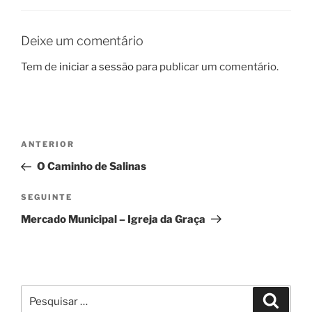
Deixe um comentário
Tem de
iniciar a sessão
para publicar um comentário.
Navegação
Conteúdo
ANTERIOR
de
anterior
O Caminho de Salinas
artigos
Conteúdo
SEGUINTE
seguinte
Mercado Municipal – Igreja da Graça
Pesquisar
Pesqui
por: