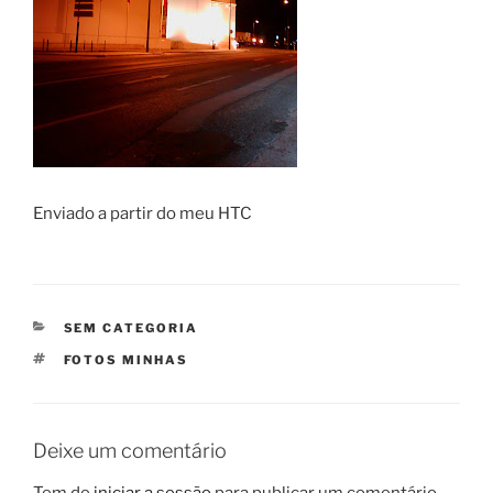
Enviado a partir do meu HTC
CATEGORIAS
SEM CATEGORIA
ETIQUETAS
FOTOS MINHAS
Deixe um comentário
Tem de
iniciar a sessão
para publicar um comentário.