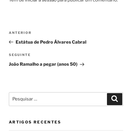
Navegação
Conteúdo
ANTERIOR
de
anterior
Estátua de Pedro Álvares Cabral
artigos
Conteúdo
SEGUINTE
seguinte
João Ramalho a pegar (anos 50)
Pesquisar
Pesqui
por:
ARTIGOS RECENTES