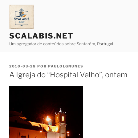
Saltar
para
o
conteúdo
SCALABIS.NET
Um agregador de conteúdos sobre Santarém, Portugal
PUBLICADO
2010-03-28
POR
PAULOLGNUNES
EM
A Igreja do “Hospital Velho”, ontem