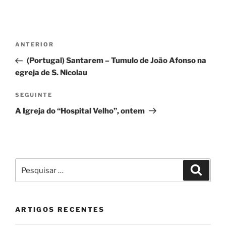
Navegação
Conteúdo
ANTERIOR
de
anterior
(Portugal) Santarem – Tumulo de João Afonso na
artigos
egreja de S. Nicolau
Conteúdo
SEGUINTE
seguinte
A Igreja do “Hospital Velho”, ontem
Pesquisar
Pesqui
por:
ARTIGOS RECENTES