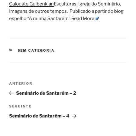
Calouste Gulbenkian
​Esculturas, Igreja do Seminário,
Imagens de outros tempos. ​Publicado a partir do blog
espelho “A minha Santarém”:
Read More
CATEGORIAS
SEM CATEGORIA
Navegação
Conteúdo
ANTERIOR
de
anterior
Seminário de Santarém – 2
artigos
Conteúdo
SEGUINTE
seguinte
Seminário de Santarém – 4