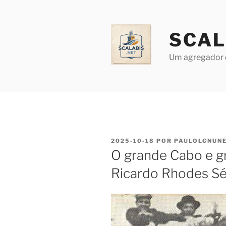
Saltar
para
o
SCAL
conteúdo
Um agregador 
PUBLICADO
2025-10-18
POR
PAULOLGNUN
EM
O grande Cabo e g
Ricardo Rhodes Sé