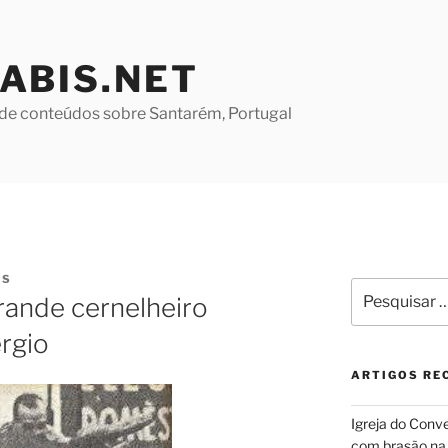
ABIS.NET
de conteúdos sobre Santarém, Portugal
ES
Pesquisar
rande cernelheiro
por:
rgio
ARTIGOS RE
Igreja do Conv
com brasão na 