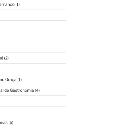
Fernando
(1)
sé
(2)
ino Graça
(1)
nal de Gastronomia
(4)
iras
(6)