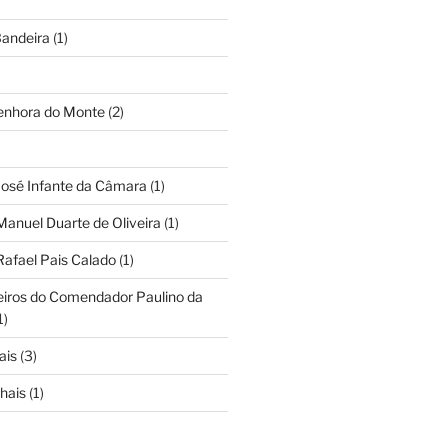
andeira
(1)
Senhora do Monte
(2)
José Infante da Câmara
(1)
Manuel Duarte de Oliveira
(1)
Rafael Pais Calado
(1)
eiros do Comendador Paulino da
1)
ais
(3)
hais
(1)