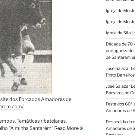
Igreja do Moste
Igreja do Moste
Igreja de São J
Década de 70
protagonizado
de Santarém 
José Salazar L
Pinto Barreir
José Salazar Le
Barreiros no 
 site dos Forcados Amadores de
Festa dos 60º 
arem.com/
Amadores de 
empos, Temáticas ribatejanas. ​
Despedida do c
elho “A minha Santarém”:
Read More
Amadores de S
Barreiros