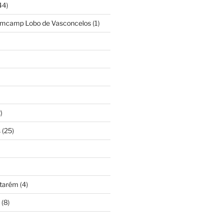
44)
amcamp Lobo de Vasconcelos
(1)
)
s
(25)
ntarém
(4)
(8)