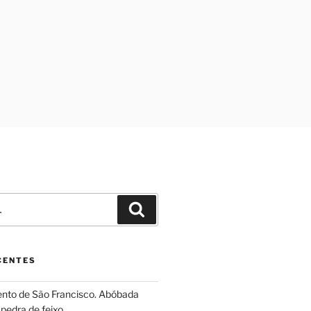
Pesquisar
CENTES
ento de São Francisco. Abóbada
pedra de feixo.