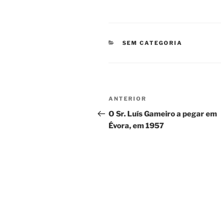
CATEGORIAS
SEM CATEGORIA
Navegação
Conteúdo
ANTERIOR
de
anterior
O Sr. Luís Gameiro a pegar em
Évora, em 1957
artigos