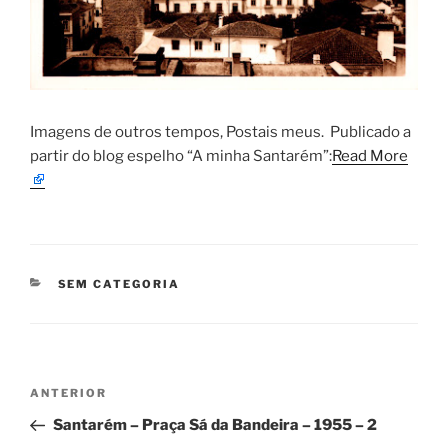
​Imagens de outros tempos, Postais meus. ​Publicado a
partir do blog espelho “A minha Santarém”:
Read More
CATEGORIAS
SEM CATEGORIA
Navegação
Conteúdo
ANTERIOR
de
anterior
Santarém – Praça Sá da Bandeira – 1955 – 2
artigos